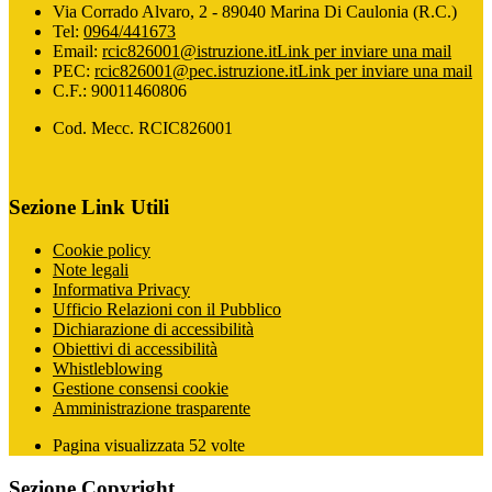
Via Corrado Alvaro, 2 - 89040 Marina Di Caulonia (R.C.)
Tel:
0964/441673
Email:
rcic826001@istruzione.it
Link per inviare una mail
PEC:
rcic826001@pec.istruzione.it
Link per inviare una mail
C.F.: 90011460806
Cod. Mecc. RCIC826001
Sezione Link Utili
Cookie policy
Note legali
Informativa Privacy
Ufficio Relazioni con il Pubblico
Dichiarazione di accessibilità
Obiettivi di accessibilità
Whistleblowing
Gestione consensi cookie
Amministrazione trasparente
Pagina visualizzata
52
volte
Sezione Copyright