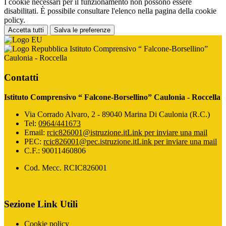
I cookie necessari per il funzionamento non possono essere
disabilitati. È possibile consultare l'elenco nella pagina della cookie
policy.
Accetta tutti
Salva le preferenze
Istituto Comprensivo “ Falcone-Borsellino”
Caulonia - Roccella
Contatti
Istituto Comprensivo “ Falcone-Borsellino” Caulonia - Roccella
Via Corrado Alvaro, 2 - 89040 Marina Di Caulonia (R.C.)
Tel:
0964/441673
Email:
rcic826001@istruzione.it
Link per inviare una mail
PEC:
rcic826001@pec.istruzione.it
Link per inviare una mail
C.F.: 90011460806
Cod. Mecc. RCIC826001
Sezione Link Utili
Cookie policy