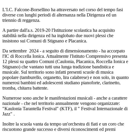
L'I.C. Falcone-Borsellino ha attraversato nel corso del tempo fasi
diverse con lunghi periodi di alternanza nella Dirigenza ed un
triennio di reggenza.
A partire dall'a.s. 2019-20 l'Istituzione scolastica ha acquisito
stabilità nella dirigenza ed ha inglobato due nuovi plessi che
insistono sui Comuni di Stignano e Placanica.
Da settembre 2024 - a seguito di dimensionamento - ha accorpato
l'IC di Roccella Ionica. Attualmente l'Istituto Comprensivo presenta
12 plessi su quattro Comuni (Caulonia, Placanica, Roccella Ionica e
Stignano) che vantano tutti una lunga tradizione bandistica e
musicale. Sul territorio sono infatti presenti scuole di musica
popolare (tamburello, organetto, lira calabrese) e non solo, in quanto
numerosi bambini ed adolescenti studiano pianoforte, clarinetto,
tromba, chitarra battente.
Numerose sono anche le manifestazioni musicali - anche a carattere
nazionale - che nel territorio annualmente vengono organizzate:
"Kaulonia Tarantella Festival" (KTF), il " Festival Internazionale di
Jazz" .
Inoltre la scuola vanta da tempo un'orchestra di fiati e un coro che
riscuotono grande successo e diversi riconoscimenti ed premi