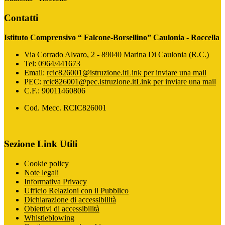
Contatti
Istituto Comprensivo “ Falcone-Borsellino” Caulonia - Roccella
Via Corrado Alvaro, 2 - 89040 Marina Di Caulonia (R.C.)
Tel:
0964/441673
Email:
rcic826001@istruzione.it
Link per inviare una mail
PEC:
rcic826001@pec.istruzione.it
Link per inviare una mail
C.F.: 90011460806
Cod. Mecc. RCIC826001
Sezione Link Utili
Cookie policy
Note legali
Informativa Privacy
Ufficio Relazioni con il Pubblico
Dichiarazione di accessibilità
Obiettivi di accessibilità
Whistleblowing