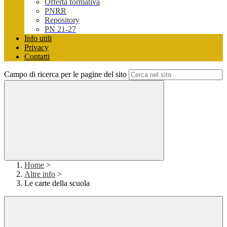
Offerta formativa
PNRR
Repository
PN 21-27
Info utili
Privacy
Contatti
Campo di ricerca per le pagine del sito
Home
>
Altre info
>
Le carte della scuola