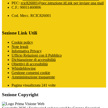
PEC:
rcic826001@pec.istruzione.it
Link per inviare una mail
C.F.: 90011460806
Cod. Mecc. RCIC826001
Sezione Link Utili
Cookie policy
Note legali
Informativa Privacy
Ufficio Relazioni con il Pubblico
Dichiarazione di accessibilità
Obiettivi di accessibilità
Whistleblowing
Gestione consensi cookie
Amministrazione trasparente
Pagina visualizzata
241
volte
Sezione Copyright