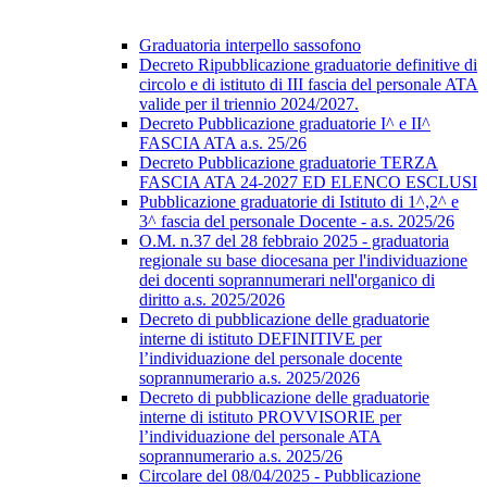
Graduatoria interpello sassofono
Decreto Ripubblicazione graduatorie definitive di
circolo e di istituto di III fascia del personale ATA
valide per il triennio 2024/2027.
Decreto Pubblicazione graduatorie I^ e II^
FASCIA ATA a.s. 25/26
Decreto Pubblicazione graduatorie TERZA
FASCIA ATA 24-2027 ED ELENCO ESCLUSI
Pubblicazione graduatorie di Istituto di 1^,2^ e
3^ fascia del personale Docente - a.s. 2025/26
O.M. n.37 del 28 febbraio 2025 - graduatoria
regionale su base diocesana per l'individuazione
dei docenti soprannumerari nell'organico di
diritto a.s. 2025/2026
Decreto di pubblicazione delle graduatorie
interne di istituto DEFINITIVE per
l’individuazione del personale docente
soprannumerario a.s. 2025/2026
Decreto di pubblicazione delle graduatorie
interne di istituto PROVVISORIE per
l’individuazione del personale ATA
soprannumerario a.s. 2025/26
Circolare del 08/04/2025 - Pubblicazione