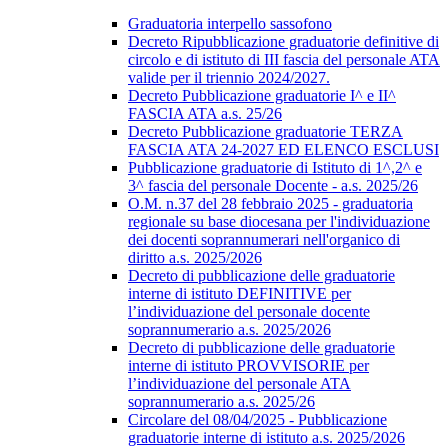
Graduatoria interpello sassofono
Decreto Ripubblicazione graduatorie definitive di
circolo e di istituto di III fascia del personale ATA
valide per il triennio 2024/2027.
Decreto Pubblicazione graduatorie I^ e II^
FASCIA ATA a.s. 25/26
Decreto Pubblicazione graduatorie TERZA
FASCIA ATA 24-2027 ED ELENCO ESCLUSI
Pubblicazione graduatorie di Istituto di 1^,2^ e
3^ fascia del personale Docente - a.s. 2025/26
O.M. n.37 del 28 febbraio 2025 - graduatoria
regionale su base diocesana per l'individuazione
dei docenti soprannumerari nell'organico di
diritto a.s. 2025/2026
Decreto di pubblicazione delle graduatorie
interne di istituto DEFINITIVE per
l’individuazione del personale docente
soprannumerario a.s. 2025/2026
Decreto di pubblicazione delle graduatorie
interne di istituto PROVVISORIE per
l’individuazione del personale ATA
soprannumerario a.s. 2025/26
Circolare del 08/04/2025 - Pubblicazione
graduatorie interne di istituto a.s. 2025/2026