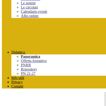
Le notizie
Le circolari
Calendario eventi
Albo online
Didattica
Panoramica
Offerta formativa
PNRR
Repository
PN 21-27
Info utili
Privacy
Contatti