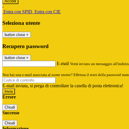
-
Entra con SPID
Entra con CIE
Seleziona utente
button close
×
Recupero password
button close
×
E-mail
Verrà inviato un messaggio all'indirizz
Non hai una e-mail associata al nome utente? Effettua il reset della password tram
E-mail inviata, si prega di controllare la casella di posta elettronica!
Errore
Chiudi
Successo
Chiudi
Informazione