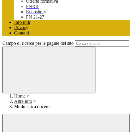
Offerta formativa
PNRR
Repository
PN 21-27
Info utili
Privacy
Contatti
Campo di ricerca per le pagine del sito
Home
>
Altre info
>
Modulistica docenti