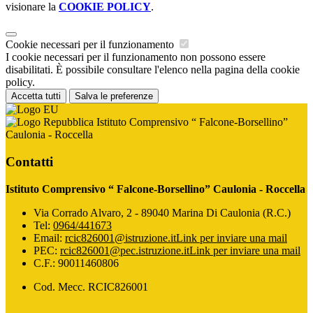
visionare la
COOKIE POLICY
.
Cookie necessari per il funzionamento
I cookie necessari per il funzionamento non possono essere
disabilitati. È possibile consultare l'elenco nella pagina della cookie
policy.
Accetta tutti
Salva le preferenze
Istituto Comprensivo “ Falcone-Borsellino”
Caulonia - Roccella
Contatti
Istituto Comprensivo “ Falcone-Borsellino” Caulonia - Roccella
Via Corrado Alvaro, 2 - 89040 Marina Di Caulonia (R.C.)
Tel:
0964/441673
Email:
rcic826001@istruzione.it
Link per inviare una mail
PEC:
rcic826001@pec.istruzione.it
Link per inviare una mail
C.F.: 90011460806
Cod. Mecc. RCIC826001