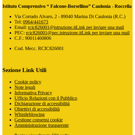
Istituto Comprensivo “ Falcone-Borsellino” Caulonia - Roccella
Via Corrado Alvaro, 2 - 89040 Marina Di Caulonia (R.C.)
Tel:
0964/441673
Email:
rcic826001@istruzione.it
Link per inviare una mail
PEC:
rcic826001@pec.istruzione.it
Link per inviare una mail
C.F.: 90011460806
Cod. Mecc. RCIC826001
Sezione Link Utili
Cookie policy
Note legali
Informativa Privacy
Ufficio Relazioni con il Pubblico
Dichiarazione di accessibilità
Obiettivi di accessibilità
Whistleblowing
Gestione consensi cookie
Amministrazione trasparente