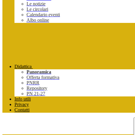
Le notizie
Le circolari
Calendario eventi
Albo online
Didattica
Panoramica
Offerta formativa
PNRR
Repository
PN 21-27
Info utili
Privacy
Contatti