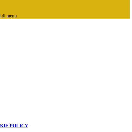
i di menu
KIE POLICY
.