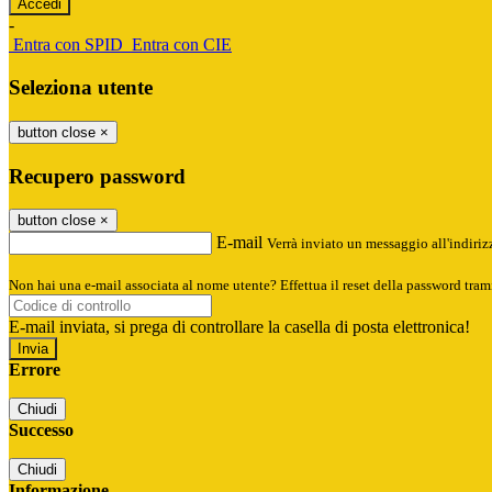
-
Entra con SPID
Entra con CIE
Seleziona utente
button close
×
Recupero password
button close
×
E-mail
Verrà inviato un messaggio all'indirizz
Non hai una e-mail associata al nome utente? Effettua il reset della password tram
E-mail inviata, si prega di controllare la casella di posta elettronica!
Errore
Chiudi
Successo
Chiudi
Informazione