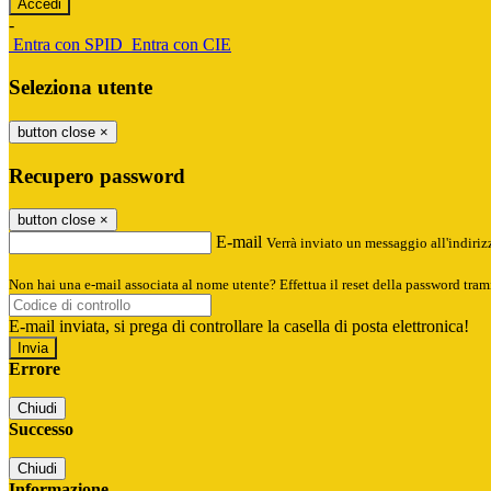
-
Entra con SPID
Entra con CIE
Seleziona utente
button close
×
Recupero password
button close
×
E-mail
Verrà inviato un messaggio all'indirizz
Non hai una e-mail associata al nome utente? Effettua il reset della password tram
E-mail inviata, si prega di controllare la casella di posta elettronica!
Errore
Chiudi
Successo
Chiudi
Informazione