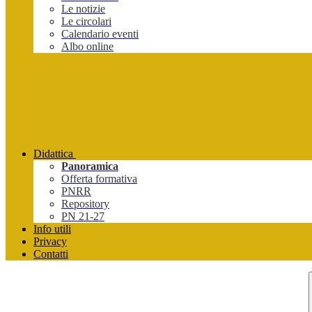
Le notizie
Le circolari
Calendario eventi
Albo online
Didattica
Panoramica
Offerta formativa
PNRR
Repository
PN 21-27
Info utili
Privacy
Contatti