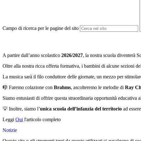
Campo di ricerca per le pagine del sito
A partire dall’anno scolastico
2026/2027
, la nostra scuola diventerà S
Oltre alla nostra ricca offerta formativa, i bambini di alcune sezioni 
La musica sarà il filo conduttore delle giornate, un mezzo per stimolare 
🎼
Faremo colazione con
Brahms
, ascolteremo le melodie di
Ray Ch
Siamo entusiasti di offrire questa straordinaria opportunità educativa ai
💡
Inoltre, siamo l’
unica scuola dell’infanzia del territorio
ad essere
Leggi
Qui
l'articolo completo
Notizie
Questo sito o gli strumenti terzi da questo utilizzati si avvalgono di coo