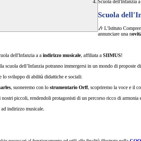
Scuola dell'Infanzia a
Scuola dell'I
🎶 L'Istituto Compren
annunciare una n
ovit
cuola dell'Infanzia a a
indirizzo musicale
, affiliata a
SIIMUS
!
della scuola dell’Infanzia potranno immergersi in un mondo di proposte did
lo sviluppo di abilità didattiche e sociali:
arles
, suoneremo con lo
strumentario Orff
, scopriremo la voce e il c
 nostri piccoli, rendendoli protagonisti di un percorso ricco di armonia e
 ad indirizzo musicale.
kie necessari al funzionamento ed utili alle finalità illustrate nella
COO