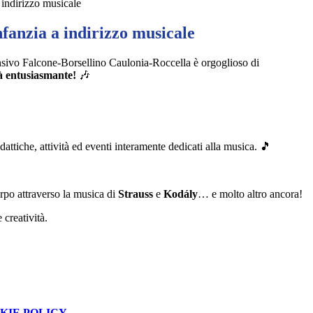
 indirizzo musicale
nfanzia a indirizzo musicale
sivo Falcone-Borsellino Caulonia-Roccella è orgoglioso di
à entusiasmante!
🎶
attiche, attività ed eventi interamente dedicati alla musica.
🎵
orpo attraverso la musica di
Strauss
e
Kodály
… e molto altro ancora!
 creatività.
KIE POLICY
.