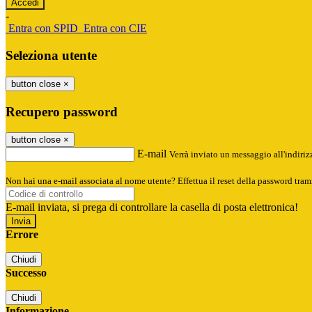
-
Entra con SPID
Entra con CIE
Seleziona utente
button close
×
Recupero password
button close
×
E-mail
Verrà inviato un messaggio all'indirizz
Non hai una e-mail associata al nome utente? Effettua il reset della password tram
E-mail inviata, si prega di controllare la casella di posta elettronica!
Errore
Chiudi
Successo
Chiudi
Informazione