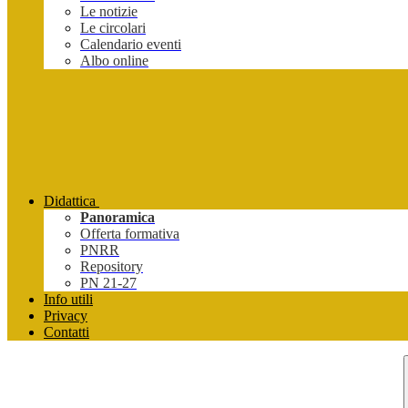
Le notizie
Le circolari
Calendario eventi
Albo online
Didattica
Panoramica
Offerta formativa
PNRR
Repository
PN 21-27
Info utili
Privacy
Contatti