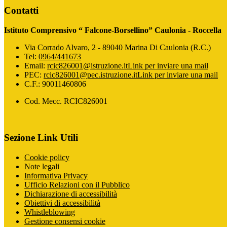
Contatti
Istituto Comprensivo “ Falcone-Borsellino” Caulonia - Roccella
Via Corrado Alvaro, 2 - 89040 Marina Di Caulonia (R.C.)
Tel:
0964/441673
Email:
rcic826001@istruzione.it
Link per inviare una mail
PEC:
rcic826001@pec.istruzione.it
Link per inviare una mail
C.F.: 90011460806
Cod. Mecc. RCIC826001
Sezione Link Utili
Cookie policy
Note legali
Informativa Privacy
Ufficio Relazioni con il Pubblico
Dichiarazione di accessibilità
Obiettivi di accessibilità
Whistleblowing
Gestione consensi cookie