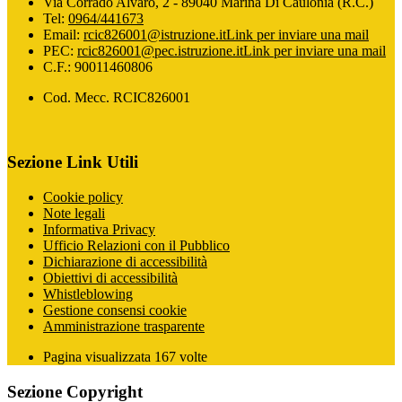
Via Corrado Alvaro, 2 - 89040 Marina Di Caulonia (R.C.)
Tel:
0964/441673
Email:
rcic826001@istruzione.it
Link per inviare una mail
PEC:
rcic826001@pec.istruzione.it
Link per inviare una mail
C.F.: 90011460806
Cod. Mecc. RCIC826001
Sezione Link Utili
Cookie policy
Note legali
Informativa Privacy
Ufficio Relazioni con il Pubblico
Dichiarazione di accessibilità
Obiettivi di accessibilità
Whistleblowing
Gestione consensi cookie
Amministrazione trasparente
Pagina visualizzata
167
volte
Sezione Copyright