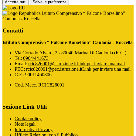
Accetta tutti
Salva le preferenze
Istituto Comprensivo “ Falcone-Borsellino”
Caulonia - Roccella
Contatti
Istituto Comprensivo “ Falcone-Borsellino” Caulonia - Roccella
Via Corrado Alvaro, 2 - 89040 Marina Di Caulonia (R.C.)
Tel:
0964/441673
Email:
rcic826001@istruzione.it
Link per inviare una mail
PEC:
rcic826001@pec.istruzione.it
Link per inviare una mail
C.F.: 90011460806
Cod. Mecc. RCIC826001
Sezione Link Utili
Cookie policy
Note legali
Informativa Privacy
Ufficio Relazioni con il Pubblico