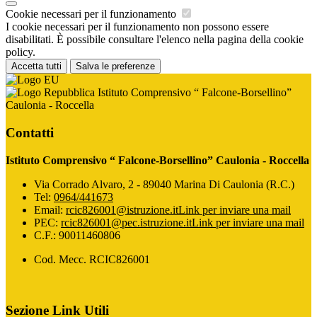
Cookie necessari per il funzionamento
I cookie necessari per il funzionamento non possono essere
disabilitati. È possibile consultare l'elenco nella pagina della cookie
policy.
Accetta tutti
Salva le preferenze
Istituto Comprensivo “ Falcone-Borsellino”
Caulonia - Roccella
Contatti
Istituto Comprensivo “ Falcone-Borsellino” Caulonia - Roccella
Via Corrado Alvaro, 2 - 89040 Marina Di Caulonia (R.C.)
Tel:
0964/441673
Email:
rcic826001@istruzione.it
Link per inviare una mail
PEC:
rcic826001@pec.istruzione.it
Link per inviare una mail
C.F.: 90011460806
Cod. Mecc. RCIC826001
Sezione Link Utili