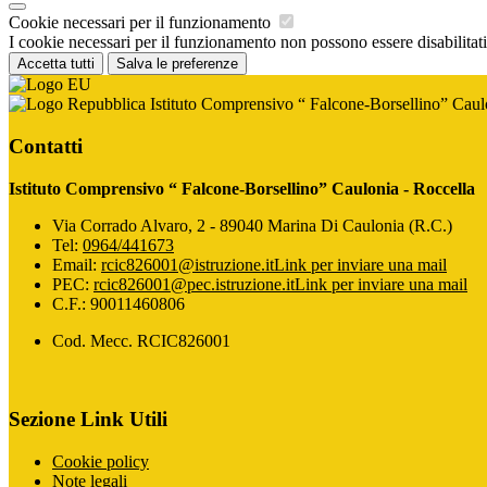
Cookie necessari per il funzionamento
I cookie necessari per il funzionamento non possono essere disabilitati.
Accetta tutti
Salva le preferenze
Istituto Comprensivo “ Falcone-Borsellino” Caul
Contatti
Istituto Comprensivo “ Falcone-Borsellino” Caulonia - Roccella
Via Corrado Alvaro, 2 - 89040 Marina Di Caulonia (R.C.)
Tel:
0964/441673
Email:
rcic826001@istruzione.it
Link per inviare una mail
PEC:
rcic826001@pec.istruzione.it
Link per inviare una mail
C.F.: 90011460806
Cod. Mecc. RCIC826001
Sezione Link Utili
Cookie policy
Note legali