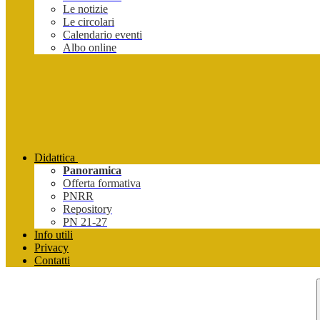
Le notizie
Le circolari
Calendario eventi
Albo online
Didattica
Panoramica
Offerta formativa
PNRR
Repository
PN 21-27
Info utili
Privacy
Contatti