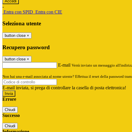
-
Entra con SPID
Entra con CIE
Seleziona utente
button close
×
Recupero password
button close
×
E-mail
Verrà inviato un messaggio all'indirizz
Non hai una e-mail associata al nome utente? Effettua il reset della password tram
E-mail inviata, si prega di controllare la casella di posta elettronica!
Errore
Chiudi
Successo
Chiudi
Informazione