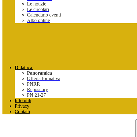
Le notizie
Le circolari
Calendario eventi
Albo online
Didattica
Panoramica
Offerta formativa
PNRR
Repository
PN 21-27
Info utili
Privacy
Contatti