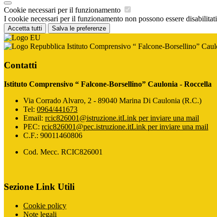
Cookie necessari per il funzionamento
I cookie necessari per il funzionamento non possono essere disabilitati.
Accetta tutti
Salva le preferenze
Istituto Comprensivo “ Falcone-Borsellino” Caul
Contatti
Istituto Comprensivo “ Falcone-Borsellino” Caulonia - Roccella
Via Corrado Alvaro, 2 - 89040 Marina Di Caulonia (R.C.)
Tel:
0964/441673
Email:
rcic826001@istruzione.it
Link per inviare una mail
PEC:
rcic826001@pec.istruzione.it
Link per inviare una mail
C.F.: 90011460806
Cod. Mecc. RCIC826001
Sezione Link Utili
Cookie policy
Note legali