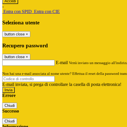
-
Entra con SPID
Entra con CIE
Seleziona utente
button close
×
Recupero password
button close
×
E-mail
Verrà inviato un messaggio all'indirizz
Non hai una e-mail associata al nome utente? Effettua il reset della password tram
E-mail inviata, si prega di controllare la casella di posta elettronica!
Errore
Chiudi
Successo
Chiudi
Informazione