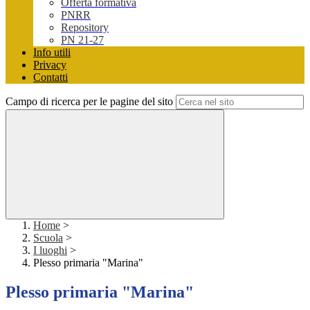
Offerta formativa
PNRR
Repository
PN 21-27
Info utili
Privacy
Contatti
Campo di ricerca per le pagine del sito
Home
>
Scuola
>
I luoghi
>
Plesso primaria "Marina"
Plesso primaria "Marina"